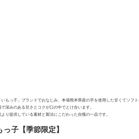
「いもっ子」ブランドでおなじみ、本場熊本県産の芋を使用した甘くてソフト
感で深みのある甘さとコクが口の中でとけ合います。
初より提供している素材と製法にこだわった自慢の一品です。
もっ子【季節限定】