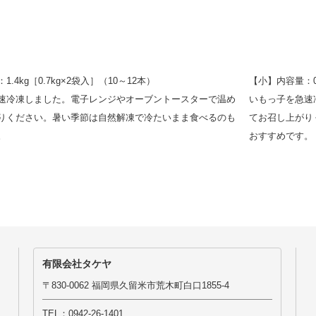
.4kg［0.7kg×2袋入］（10～12本）
【小】内容量：0.
速冷凍しました。電子レンジやオーブントースターで温め
いもっ子を急速
りください。暑い季節は自然解凍で冷たいまま食べるのも
てお召し上がり
。
おすすめです。
有限会社タケヤ
〒830-0062 福岡県久留米市荒木町白口1855-4
TEL：0942-26-1401