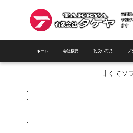
福岡県
や菊芋
ます
コンテンツに移動
ホーム
会社概要
取扱い商品
プ
甘くてソ