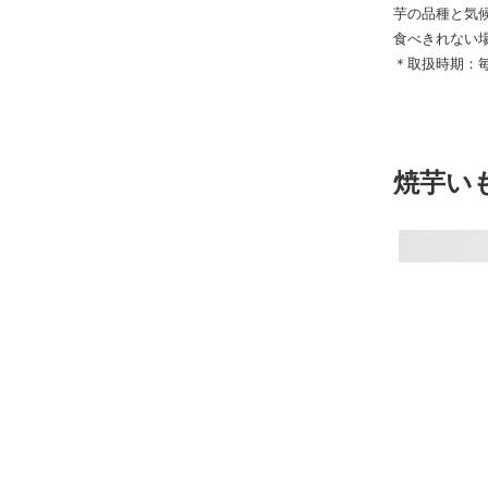
芋の品種と気
食べきれない
＊取扱時期：毎
焼芋い